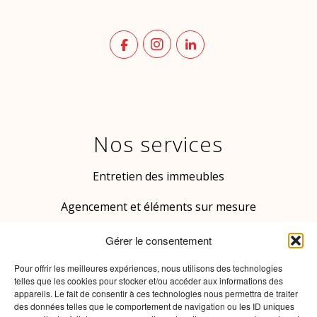
R
l
G
*
P
D
Nos services
Entretien des immeubles
Agencement et éléments sur mesure
Patrimoine culturel bâti
Gérer le consentement
Rénovation de menuiserie
Pour offrir les meilleures expériences, nous utilisons des technologies
telles que les cookies pour stocker et/ou accéder aux informations des
appareils. Le fait de consentir à ces technologies nous permettra de traiter
Contrôle d’accès sur portes
des données telles que le comportement de navigation ou les ID uniques