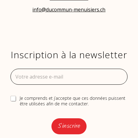
info@ducommun-menuisiers.ch
Inscription à la newsletter
e
A
-
d
m
r
a
e
i
s
R
Je comprends et j’accepte que ces données puissent
l
s
G
être utilisées afin de me contacter.
e
e
P
-
e
D
m
-
*
a
m
S'inscrire
i
a
l
i