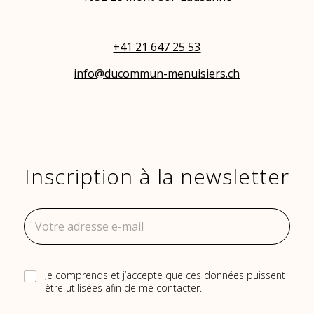
+41 21 647 25 53
info@ducommun-menuisiers.ch
Inscription à la newsletter
A
d
r
e
s
A
R
Je comprends et j’accepte que ces données puissent
s
d
G
être utilisées afin de me contacter.
e
r
P
e
e