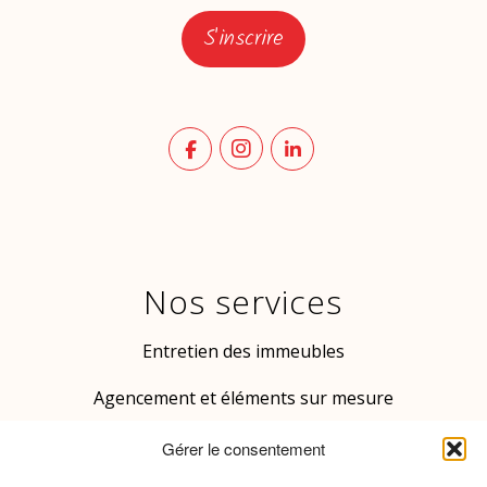
D
-
s
*
m
s
S'inscrire
a
e
i
*
l
e
-
*
m
a
i
l
Nos services
Entretien des immeubles
Agencement et éléments sur mesure
Patrimoine culturel bâti
Gérer le consentement